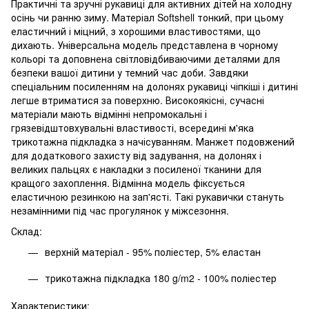
Практичні та зручні рукавиці для активних дітей на холодну
осінь чи ранню зиму. Матеріал Softshell тонкий, при цьому
еластичний і міцний, з хорошими властивостями, що
дихають. Універсальна модель представлена в чорному
кольорі та доповнена світловідбиваючими деталями для
безпеки вашої дитини у темний час доби. Завдяки
спеціальним посиленням на долонях рукавиці чіпкіші і дитині
легше втриматися за поверхню. Високоякісні, сучасні
матеріали мають відмінні непромокальні і
грязевідштовхувальні властивості, всередині м'яка
трикотажна підкладка з начісуванням. Манжет подовжений
для додаткового захисту від задування, на долонях і
великих пальцях є накладки з посиленої тканини для
кращого захоплення. Відмінна модель фіксується
еластичною резинкою на зап'ясті. Такі рукавички стануть
незамінними під час прогулянок у міжсезоння.
Склад:
верхній матеріал - 95% поліестер, 5% еластан
трикотажна підкладка 180 g/m2 - 100% поліестер
Характеристики: