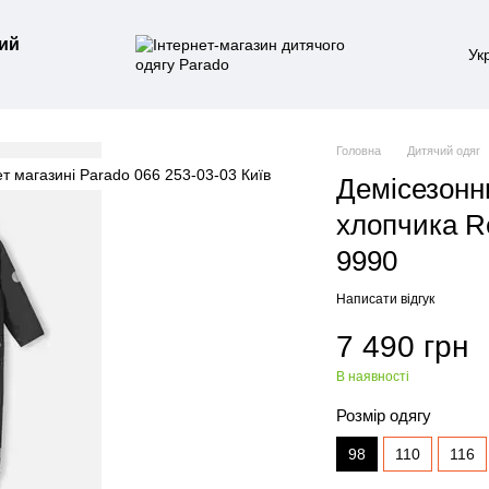
ий
Ук
Головна
Дитячий одяг
Демісезонн
хлопчика Re
9990
Написати відгук
7 490 грн
В наявності
Розмір одягу
98
110
116