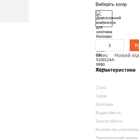
Виберіть колір
К
Опис
Новий від
Характеристики
Стать
Сезон
Категорія
Водостійкість
Зносостійкість
Количество утеплител
Температурний режим