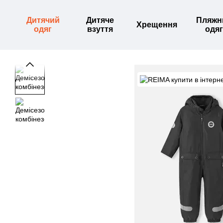
Перейти до основного контенту
Дитячий
Дитяче
Пляжн
Хрещення
одяг
взуття
одяг