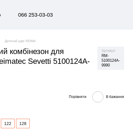
066 253-03-03
р
Дитячий одяг REIMA
ий комбінезон для
Артикул
RM-
imatec Sevetti 5100124A-
5100124A-
9990
Порівняти
В бажання
122
128