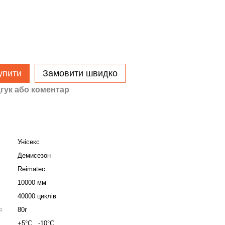
упити
Замовити швидко
гук або коментар
Унісекс
Демисезон
Reimatec
10000 мм
40000 циклів
я
80г
+5°C...-10°C