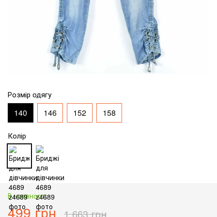
Розмір одягу
140
146
152
158
Колір
В наявності
499 грн
1 663 грн