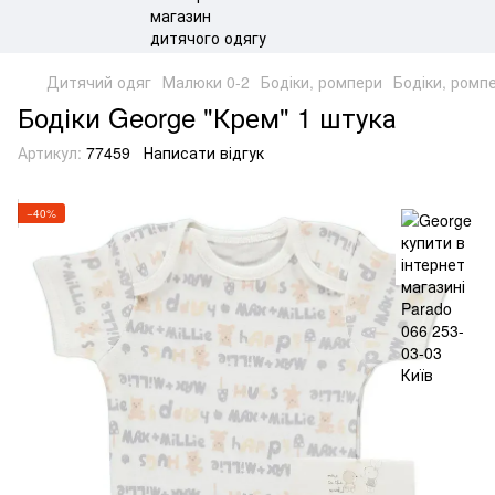
Дитячий одяг
Малюки 0-2
Бодіки, ромпери
Бодіки, ромп
Бодіки George "Крем" 1 штука
Артикул:
77459
Написати відгук
−40%