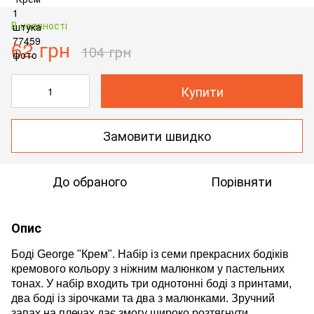
В наявності
62 грн
104 грн
Купити
Замовити швидко
До обраного
Порівняти
Опис
Боді George "Крем". Набір із семи прекрасних бодіків
кремового кольору з ніжним малюнком у пастельних
тонах. У набір входить три однотонні боді з принтами,
два боді із зірочками та два з малюнками. Зручний
запах на плечах дає змогу широко розтягнути