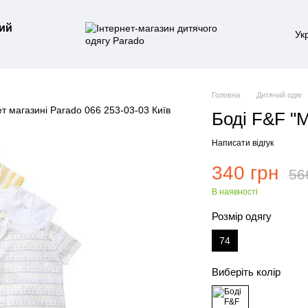
ий
Ук
Головна
Дитячий одяг
Боді F&F "М
Написати відгук
340 грн
56
В наявності
Розмір одягу
74
Виберіть колір