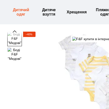
Перейти до основного контенту
Дитячий
Дитяче
Пляжн
Хрещення
одяг
взуття
одяг
−40%