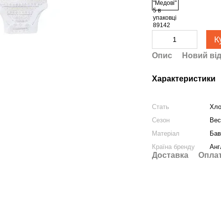
К
Опис
Новий від
Характеристики
Стать
Хло
Сезон
Вес
Матеріал
Бав
Країна бренду
Анг
Доставка
Опла