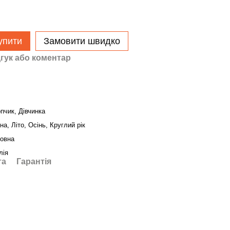
упити
Замовити швидко
гук або коментар
пчик, Дівчинка
на, Літо, Осінь, Круглий рік
овна
лія
та
Гарантія