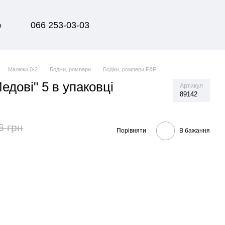
066 253-03-03
р
Малюки 0-2
Бодіки, ромпери
Бодіки, ромпери F&F
едові" 5 в упаковці
Артикул
89142
6 грн
Порівняти
В бажання