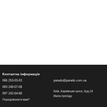
Контактна інформація
066 253-03-03
parado@parado.com.ua
093 248-07-09
Київ, Харківське шосе, буд.19
097 242-64-68
Мапа проїзду
Передзвонити вам?