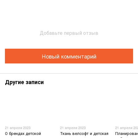
Добавьте первый отзыв
Новый комментарий
Другие записи
21 апреля 2023
21 апреля 2023
21 апреля 20
О брендах детской
Ткань велсофт и детская
Планирова