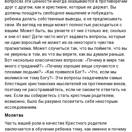
вопросах эти ценности иногда оказываются в противоречии
друг с другом, как и христиане, которые их держат. Вы
должны поощрять свободное мышление и побуждать
ребенка делать собственные выводы, а не предписывать
свои. Их взгляд на вещи может полностью расходиться с
вашим. Может быть, вы узнаете от них столько же, сколько
и они от вас! Дети часто могут задавать вопросы, которые
ни один взрослый не может из-за некоторого чувства
прагматизма. Может случиться так, что вы поймете, что вы
не уверены в том, во что вы верите, как вы думали раньше.
Вот несколько классических вопросов: «Почему в мире так
много страданий?» «Почему хорошие вещи случаются с
плохими людьми?» «Как появился Бог?» «Что, если мы
молимся не тому Богу?» Эти вопросы озадачивали самых
блестящих христианских мыслителей на протяжении веков,
поэтому не расстраивайтесь, если не сможете ответить на
них. Если вы собираетесь стать крестным родителем,
возможно, было бы разумно посвятить себя некоторым
исследованиям.
Молитва
Часть вашей роли в качестве Крестного родителя
заключается в обучении ребенка тому, как именно и почему