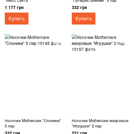
"Мисс Санта"
"Путешественник" 5 пар
1 177 грн
332 грн
Купить
Купить
Носочки Mothercare "Слоники"
Носочки Mothercare махровые
5 пар
"Игрушки" 2 пар
332 грн
221 грн