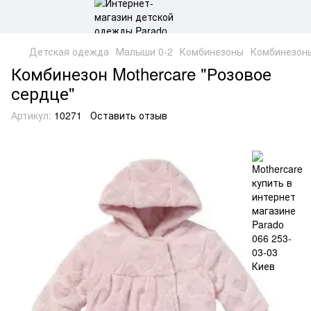
Детская одежда
Малыши 0-2
Комбинезоны
Комбинезоны
Комбинезон Mothercare "Розовое
сердце"
Артикул:
10271
Оставить отзыв