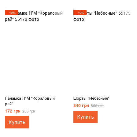
−40%
−40%
Панамка H*M "Кораловый
Шорты "Небесные"
рай"
340 грн
566 грн
172 грн
286 грн
Купить
Купить