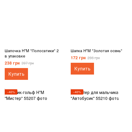
Шапочка H*M "Полосатики" 2
Шапка H*M "Золотая осень"
в упаковке
172 грн
286 грн
238 грн
397 грн
Купить
Купить
−40%
−40%