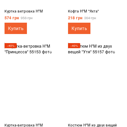
Куртка ветровка H*M
Кофта H*M "Яхта"
574 грн
218 грн
956 грн
364 грн
Купить
Купить
−40%
−40%
Куртка-ветровка H*M
Костюм H*M из двух вещей