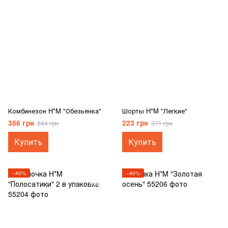
Комбинезон H*M "Обезьянка"
Шорты H*M "Легкие"
386 грн
223 грн
644 грн
371 грн
Купить
Купить
−40%
−40%