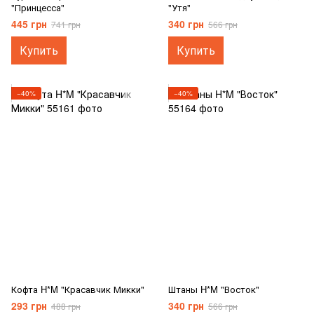
"Принцесса"
"Утя"
445 грн
340 грн
741 грн
566 грн
Купить
Купить
−40%
−40%
Кофта H*M "Красавчик Микки"
Штаны H*M "Восток"
293 грн
340 грн
488 грн
566 грн