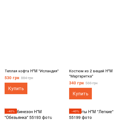
Теплая кофта H*M "Исландия"
Костюм из 2 вещей H*M
"Маргаритка"
530 грн
884 грн
340 грн
566 грн
Купить
Купить
−40%
−40%