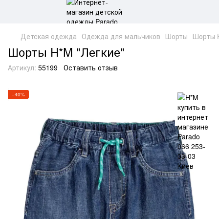
Детская одежда
Одежда для мальчиков
Шорты
Шорты 
Шорты H*M "Легкие"
Артикул:
55199
Оставить отзыв
−40%