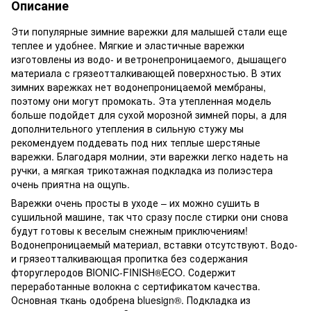
Описание
Эти популярные зимние варежки для малышей стали еще
теплее и удобнее. Мягкие и эластичные варежки
изготовлены из водо- и ветронепроницаемого, дышащего
материала с грязеотталкивающей поверхностью. В этих
зимних варежках нет водонепроницаемой мембраны,
поэтому они могут промокать. Эта утепленная модель
больше подойдет для сухой морозной зимней поры, а для
дополнительного утепления в сильную стужу мы
рекомендуем поддевать под них теплые шерстяные
варежки. Благодаря молнии, эти варежки легко надеть на
ручки, а мягкая трикотажная подкладка из полиэстера
очень приятна на ощупь.
Варежки очень просты в уходе – их можно сушить в
сушильной машине, так что сразу после стирки они снова
будут готовы к веселым снежным приключениям!
Водонепроницаемый материал, вставки отсутствуют. Водо-
и грязеотталкивающая пропитка без содержания
фторуглеродов BIONIC-FINISH®ECO. Содержит
переработанные волокна с сертификатом качества.
Основная ткань одобрена bluesign®. Подкладка из