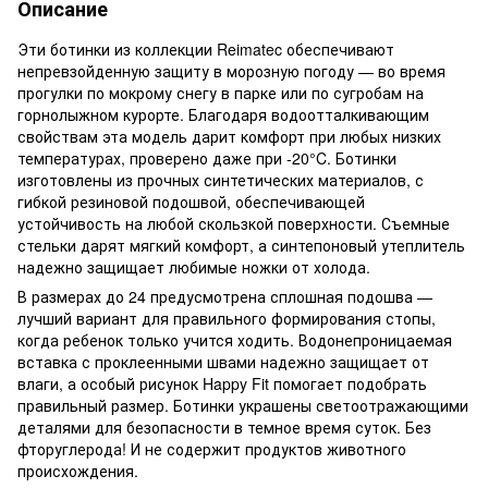
Описание
Эти ботинки из коллекции Reimatec обеспечивают
непревзойденную защиту в морозную погоду — во время
прогулки по мокрому снегу в парке или по сугробам на
горнолыжном курорте. Благодаря водоотталкивающим
свойствам эта модель дарит комфорт при любых низких
температурах, проверено даже при -20°C. Ботинки
изготовлены из прочных синтетических материалов, с
гибкой резиновой подошвой, обеспечивающей
устойчивость на любой скользкой поверхности. Съемные
стельки дарят мягкий комфорт, а синтепоновый утеплитель
надежно защищает любимые ножки от холода.
В размерах до 24 предусмотрена сплошная подошва —
лучший вариант для правильного формирования стопы,
когда ребенок только учится ходить. Водонепроницаемая
вставка с проклеенными швами надежно защищает от
влаги, а особый рисунок Happy Fit помогает подобрать
правильный размер. Ботинки украшены светоотражающими
деталями для безопасности в темное время суток. Без
фторуглерода! И не содержит продуктов животного
происхождения.