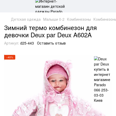
Детская одежда
Малыши 0-2
Комбинезоны
Комбинезоны
Зимний термо комбинезон для
девочки Deux par Deux A602A
Артикул:
d25-443
Оставить отзыв
−40%