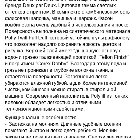
бренда Deux par Deux. Цветовая гамма светлых
оттенков с принтом. В комплекте с комбинезоном есть
флисовая шапочка, манишка и шарфик. Фасон
комбинезона очень удобный в использовании и носке.
Поверхность выполнена из синтетического материала
Polly Twill Full Dull, который устойчив к ультрафиолету,
что позволяет надолго сохранить яркость цветов и
рисунка. Верхний слой имеет "дышащую" основу с
водо- и грязеотталкивающей пропиткой "Teflon Finish"
и покрытием "Corex Dobby". Благодаря этому вода и
грязь не проникает в глубокие волокна ткани, а
остается на поверхности. Загрязнения легко
убираются влажной губкой, а для более интенсивной
чистки, комбинезон можно стирать в стиральной
машине. Современный наполнитель Polyfill из тонких
волокон обладает легкостью и отличными
теплоизоляционными свойствами.
Функциональные особенности:
- Застежка на молниях. Длинные удобные молнии
помогают быстро и легко одеть ребенка. Молнии
закрыты ветрозащитным клапаном. Сверху две кнопки