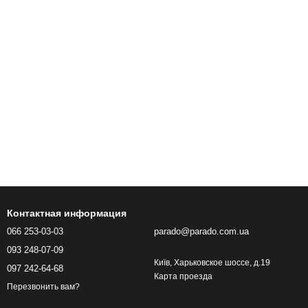
Контактная информация
066 253-03-03
parado@parado.com.ua
093 248-07-09
Київ, Харьковское шоссе, д.19
097 242-64-68
Карта проезда
Перезвонить вам?