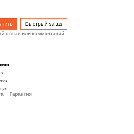
упить
Быстрый заказ
й отзыв или комментарий
вочка
то
опок
рция
та
Гарантия