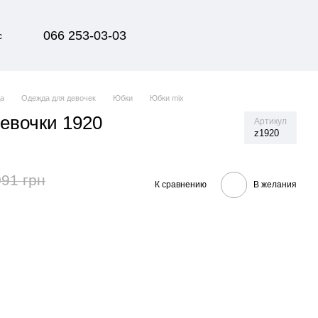
066 253-03-03
с
да
Одежда для девочек
Юбки
Юбки mix
евочки 1920
Артикул
z1920
091 грн
К сравнению
В желания