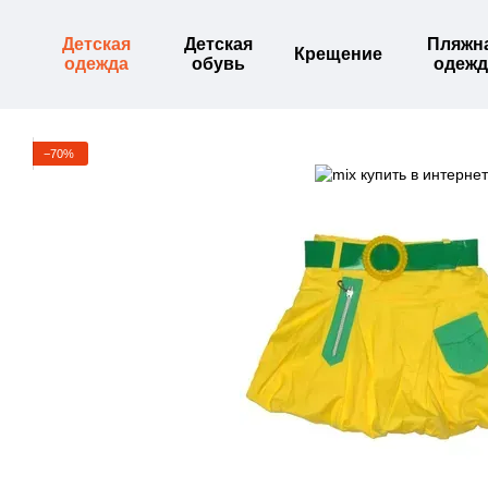
Перейти к основному контенту
Детская
Детская
Пляжн
Крещение
одежда
обувь
одежд
−70%