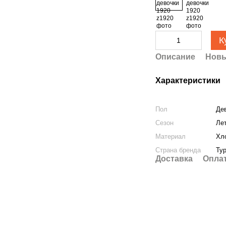
К
Описание
Новы
Характеристики
Пол
Де
Сезон
Ле
Материал
Хл
Страна бренда
Ту
Доставка
Опла