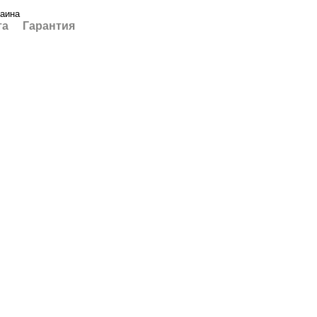
раина
та
Гарантия