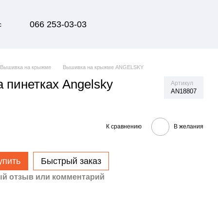
066 253-03-03
с
Вышивка на крыжме
Вышивка на крыжме ANGELSKY
 пинетках Angelsky
Артикул
AN18807
К сравнению
В желания
упить
Быстрый заказ
й отзыв или комментарий