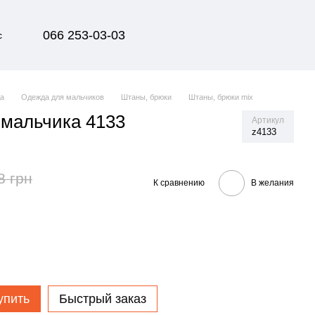
066 253-03-03
с
да
Одежда для мальчиков
Штаны, брюки
Штаны, брюки mix
мальчика 4133
Артикул
z4133
8 грн
К сравнению
В желания
упить
Быстрый заказ