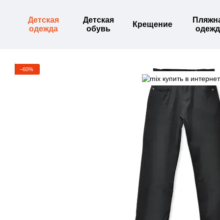
Перейти к основному контенту
Детская
Детская
Пляжн
Крещение
одежда
обувь
одежд
−60%