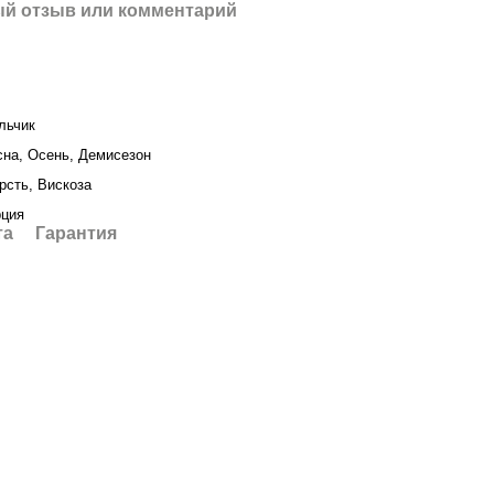
й отзыв или комментарий
льчик
сна, Осень, Демисезон
рсть, Вискоза
рция
та
Гарантия