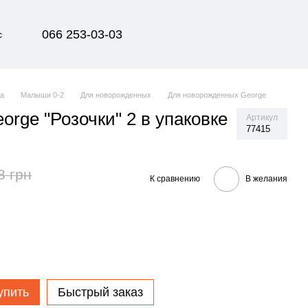
066 253-03-03
с
да
Малыши 0-2
Для новорожденных
Для новорожденных George
orge "Розочки" 2 в упаковке
Артикул
77415
8 грн
К сравнению
В желания
упить
Быстрый заказ