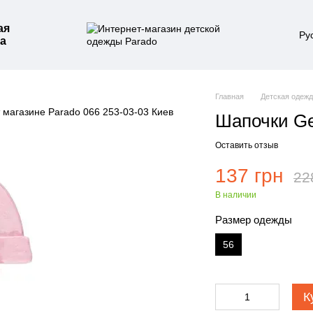
ая
Ру
а
Главная
Детская одеж
Шапочки Ge
Оставить отзыв
137 грн
22
В наличии
Размер одежды
56
К