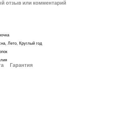
й отзыв или комментарий
вочка
на, Лето, Круглый год
опок
глия
та
Гарантия