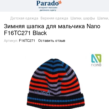
Детская одежда
Верхняя одежда
Шапки, шарфы
Шапки
Зимняя шапка для мальчика Nano
F16TC271 Black
Артикул:
F16TC271
Оставить отзыв