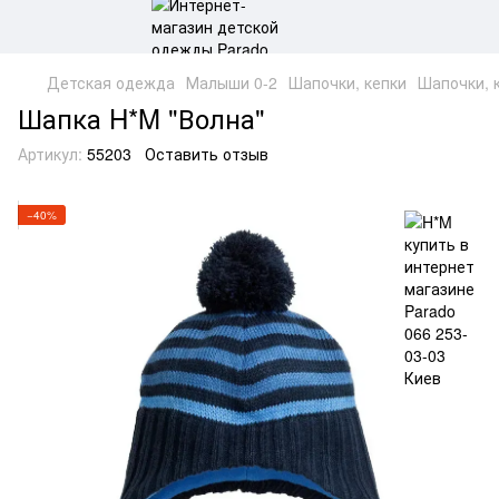
Детская одежда
Малыши 0-2
Шапочки, кепки
Шапочки, 
Шапка H*M "Волна"
Артикул:
55203
Оставить отзыв
−40%