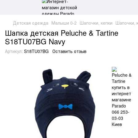
Детская одежда
Малыши 0-2
Шапочки, кепки
Шапочки, к
Шапка детская Peluche & Tartine
S18TU07BG Navy
Артикул:
S18TU07BG
Оставить отзыв