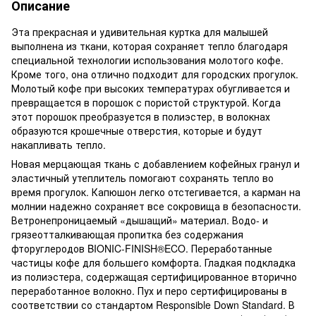
Описание
Эта прекрасная и удивительная куртка для малышей
выполнена из ткани, которая сохраняет тепло благодаря
специальной технологии использования молотого кофе.
Кроме того, она отлично подходит для городских прогулок.
Молотый кофе при высоких температурах обугливается и
превращается в порошок с пористой структурой. Когда
этот порошок преобразуется в полиэстер, в волокнах
образуются крошечные отверстия, которые и будут
накапливать тепло.
Новая мерцающая ткань с добавлением кофейных гранул и
эластичный утеплитель помогают сохранять тепло во
время прогулок. Капюшон легко отстегивается, а карман на
молнии надежно сохраняет все сокровища в безопасности.
Ветронепроницаемый «дышащий» материал. Водо- и
грязеотталкивающая пропитка без содержания
фторуглеродов BIONIC-FINISH®ECO. Переработанные
частицы кофе для большего комфорта. Гладкая подкладка
из полиэстера, содержащая сертифицированное вторично
переработанное волокно. Пух и перо сертифицированы в
соответствии со стандартом Responsible Down Standard. В