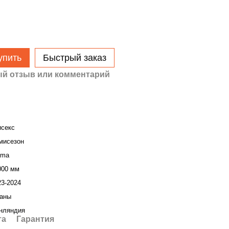
упить
Быстрый заказ
й отзыв или комментарий
исекс
мисезон
ima
000 мм
23-2024
аны
нляндия
та
Гарантия