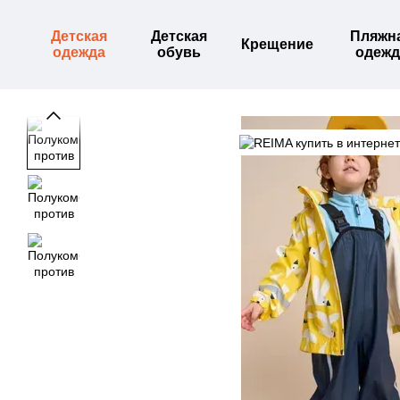
Перейти к основному контенту
Детская
Детская
Пляжн
Крещение
одежда
обувь
одежд