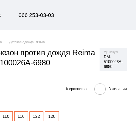
066 253-03-03
с
да
Детская одежда REIMA
езон против дождя Reima
Артикул
RM-
100026A-6980
5100026A-
6980
К сравнению
В желания
110
116
122
128