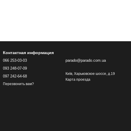
Контактная информация
066 253-03-03
parado@parado.com.ua
093 248-07-09
Київ, Харьковское шоссе, д.19
097 242-64-68
Карта проезда
Перезвонить вам?