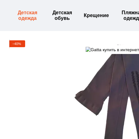
Перейти к основному контенту
Детская
Детская
Пляжн
Крещение
одежда
обувь
одежд
−40%