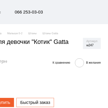
066 253-03-03
с
да
Малыши 0-2
Штаны
Штаны Gatta
я девочки "Котик" Gatta
Артикул
w247
грн
К сравнению
В желания
упить
Быстрый заказ