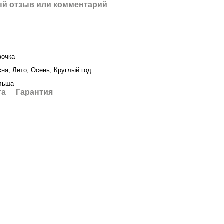
й отзыв или комментарий
вочка
на, Лето, Осень, Круглый год
льша
та
Гарантия