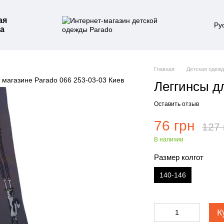
ая
Ру
а
Главная
Детская одеж
Леггинсы дл
Оставить отзыв
76 грн
127 
В наличии
Размер колгот
140-146
К