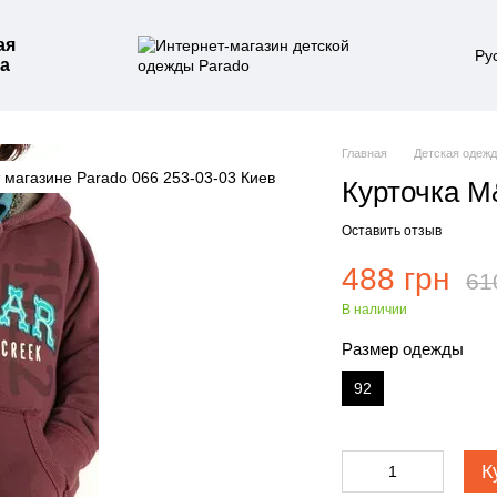
ая
Ру
а
Главная
Детская одеж
Курточка M
Оставить отзыв
488 грн
61
В наличии
Размер одежды
92
К