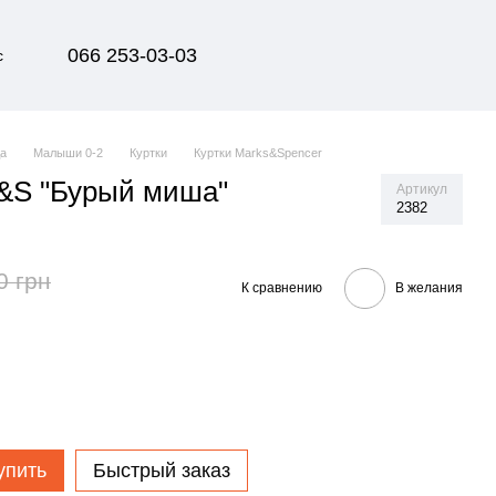
066 253-03-03
с
да
Малыши 0-2
Куртки
Куртки Marks&Spencer
&S "Бурый миша"
Артикул
2382
0 грн
К сравнению
В желания
упить
Быстрый заказ