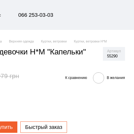
066 253-03-03
с
да
Верхняя одежда
Куртки, ветровки
Куртки, ветровки H*M
 девочки H*M "Капельки"
Артикул
55290
079 грн
К сравнению
В желания
упить
Быстрый заказ