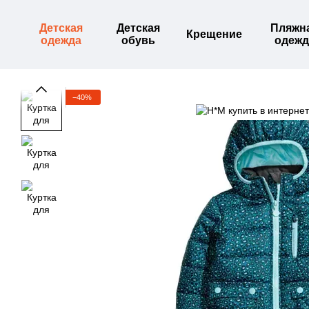
Перейти к основному контенту
Детская
Детская
Пляжн
Крещение
одежда
обувь
одежд
−40%