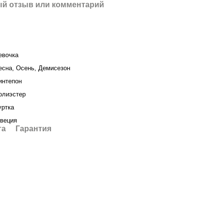
й отзыв или комментарий
евочка
есна, Осень, Демисезон
интепон
олиэстер
уртка
веция
та
Гарантия