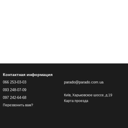
Контактная информация
066 253-03-03
parado@parado.com.ua
093 248-07-09
Київ, Харьковское шоссе, д.19
097 242-64-68
Карта проезда
Перезвонить вам?