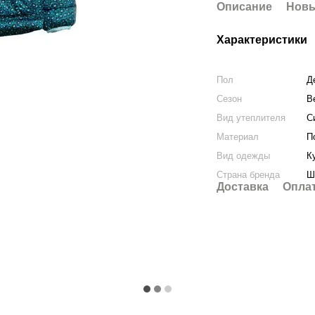
Описание
Новы
Характеристики
Пол
Д
Сезон
В
Вид утеплителя
С
Материал
П
Вид одежды
К
Страна бренда
Ш
Доставка
Опла