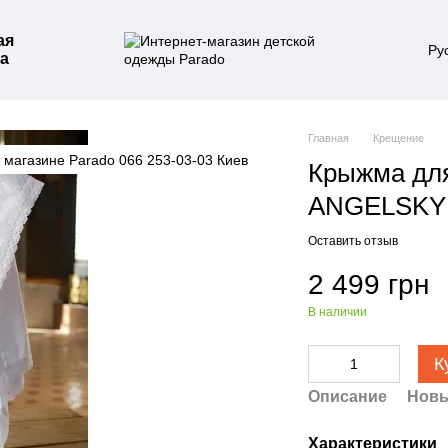
ая
Ру
а
Главная
Крещение
Крыжма для
ANGELSKY 
Оставить отзыв
2 499 грн
В наличии
К
Описание
Новы
Характеристики