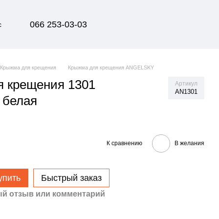
066 253-03-03
с
Крыжма для крещения
Крыжма для крещения ANGELSKY
 крещения 1301
Артикул
AN1301
белая
К сравнению
В желания
упить
Быстрый заказ
й отзыв или комментарий