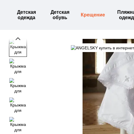
Перейти к основному контенту
Детская
Детская
Пляжн
Крещение
одежда
обувь
одежд