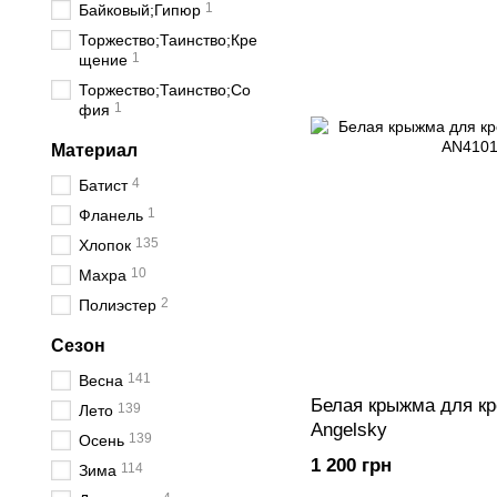
1
Байковый;Гипюр
Торжество;Таинство;Кре
1
щение
Торжество;Таинство;Со
1
фия
Материал
4
Батист
1
Фланель
135
Хлопок
10
Махра
2
Полиэстер
Сезон
141
Весна
Белая крыжма для к
139
Лето
Angelsky
139
Осень
1 200 грн
114
Зима