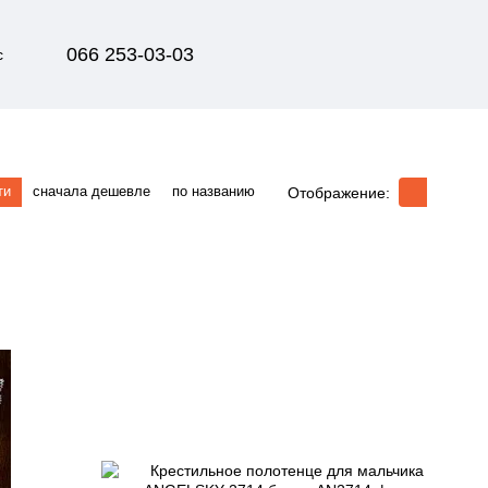
066 253-03-03
с
ти
сначала дешевле
по названию
Отображение: