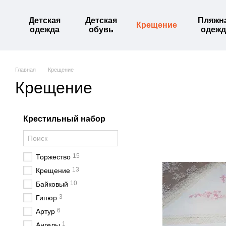
Перейти к основному контенту
Детская
Детская
Пляжн
Крещение
одежда
обувь
одежд
Главная
Крещение
Крещение
Крестильный набор
15
Торжество
13
Крещение
10
Байковый
3
Гипюр
6
Артур
1
Ангелы