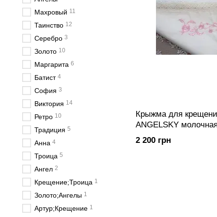
11
Махровый
12
Таинство
3
Серебро
10
Золото
6
Маргарита
4
Батист
3
София
14
Виктория
Крыжма для крещени
10
Ретро
ANGELSKY молочная
5
Традиция
2 200 грн
4
Анна
5
Троица
2
Ангел
1
Крещение;Троица
1
Золото;Ангелы
1
Артур;Крещение