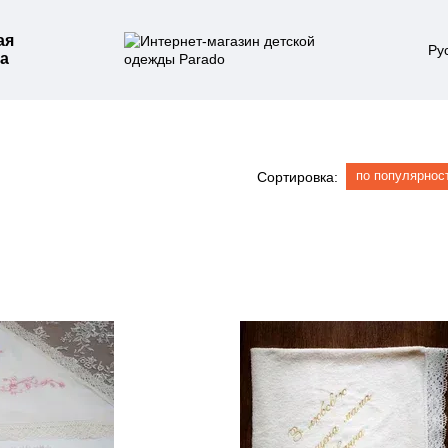
ая
Ру
а
по популярнос
Сортировка: