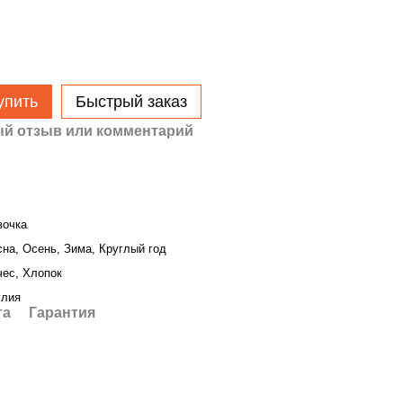
упить
Быстрый заказ
й отзыв или комментарий
вочка
сна, Осень, Зима, Круглый год
чес, Хлопок
глия
та
Гарантия