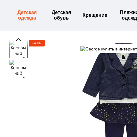
Перейти к основному контенту
Детская
Детская
Пляжн
Крещение
одежда
обувь
одежд
−40%