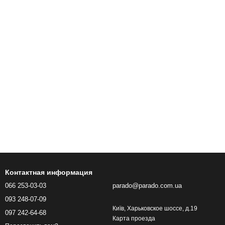
Контактная информация
066 253-03-03
parado@parado.com.ua
093 248-07-09
Київ, Харьковское шоссе, д.19
097 242-64-68
Карта проезда