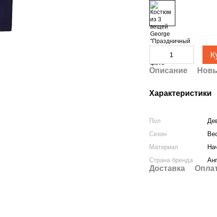
К
Описание
Новы
Характеристики
Пол
Де
Сезон
Ве
Материал
На
Страна бренда
Ан
Доставка
Опла