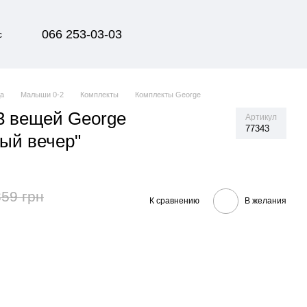
066 253-03-03
с
да
Малыши 0-2
Комплекты
Комплекты George
3 вещей George
Артикул
77343
ый вечер"
359 грн
К сравнению
В желания