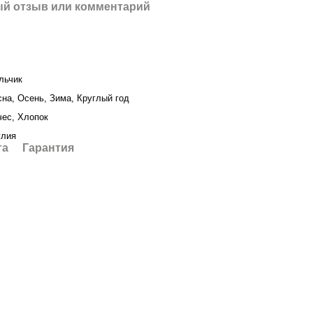
й отзыв или комментарий
льчик
сна, Осень, Зима, Круглый год
чес, Хлопок
глия
та
Гарантия