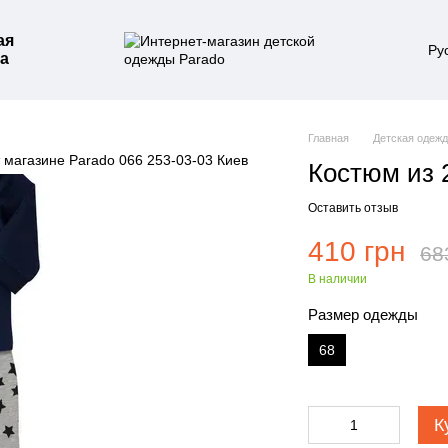
ая
Ру
а
Главная
Детская одеж
Костюм из 
Оставить отзыв
410 грн
68
В наличии
Размер одежды
68
К