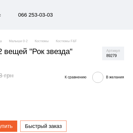
066 253-03-03
с
да
Малыши 0-2
Костюмы
Костюмы F&F
2 вещей "Рок звезда"
Артикул
89279
3 грн
К сравнению
В желания
упить
Быстрый заказ