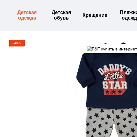
Перейти к основному контенту
Детская
Детская
Пляжн
Крещение
одежда
обувь
одежд
−40%