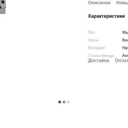
Описание
Новы
Характеристики
Пол
Ма
Сезон
Ве
Материал
На
Страна бренда
Ан
Доставка
Опла