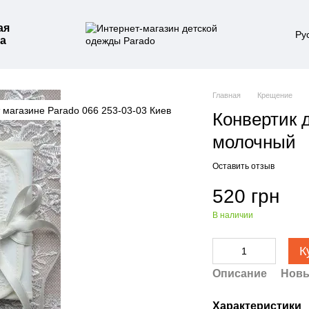
ая
Ру
а
Главная
Крещение
Конвертик 
молочный
Оставить отзыв
520 грн
В наличии
К
Описание
Новы
Характеристики