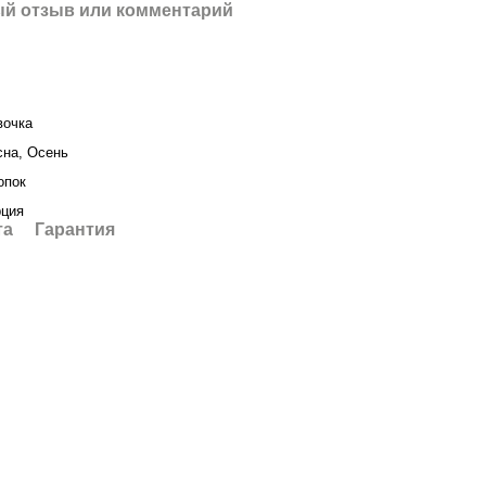
й отзыв или комментарий
вочка
сна, Осень
опок
рция
та
Гарантия