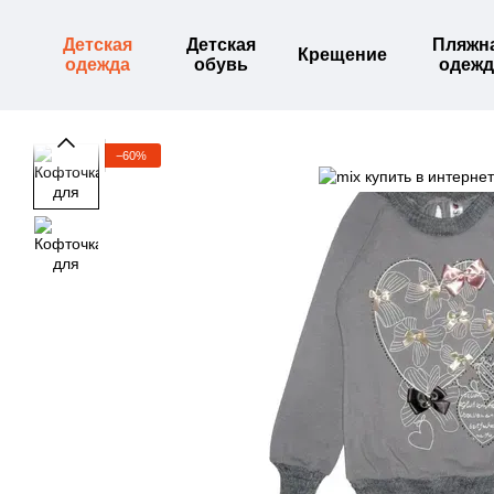
Перейти к основному контенту
Детская
Детская
Пляжн
Крещение
одежда
обувь
одежд
−60%