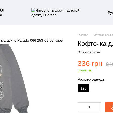
ая
Ру
а
Главная
Детская одеж
Кофточка д
Оставить отзыв
336 грн
84
В наличии
Размер одежды
128
К