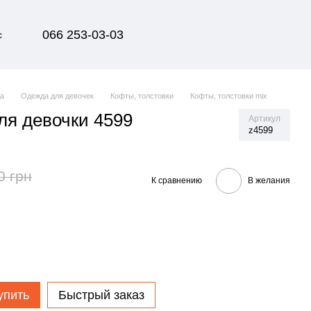
066 253-03-03
с
да
Одежда для девочек
Кофты, толстовки
Кофты, толстовки mix
ля девочки 4599
Артикул
z4599
0 грн
К сравнению
В желания
упить
Быстрый заказ