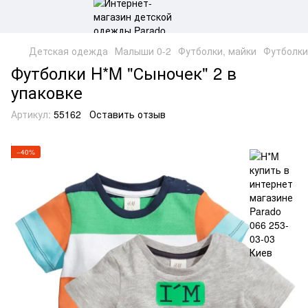
Детская одежда
Малыши 0-2
Футболки, майки
Футболки
Футболки H*M "Сыночек" 2 в
упаковке
Артикул:
55162
Оставить отзыв
−40%