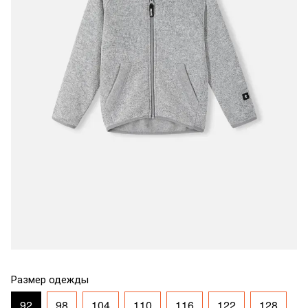
Размер одежды
92
98
104
110
116
122
128