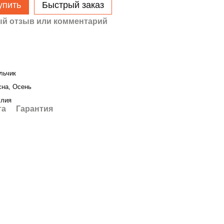
упить
Быстрый заказ
й отзыв или комментарий
льчик
сна, Осень
глия
та
Гарантия