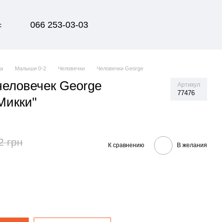
066 253-03-03
с
да
Малыши 0-2
Человечки
Человечки George
еловечек George
Артикул
77476
Микки"
2 грн
К сравнению
В желания