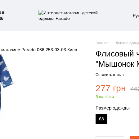
ая
Ру
а
Главная
Детская одеж
Флисовый ч
"Мышонок 
Оставить отзыв
277 грн
46
В наличии
Размер одежды
68