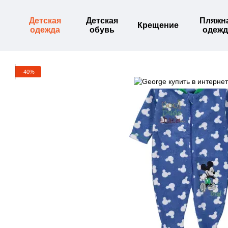
Перейти к основному контенту
Детская
Детская
Пляжн
Крещение
одежда
обувь
одежд
−40%