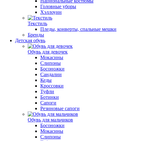
Национальные костюмы
Головные уборы
Хэллоуин
Текстиль
Пледы, конверты, спальные мешки
Бренды
Детская обувь
Обувь для девочек
Мокасины
Слипоны
Босоножки
Сандалии
Кеды
Кроссовки
Туфли
Ботинки
Сапоги
Резиновые сапоги
Обувь для мальчиков
Босоножки
Мокасины
Слипоны