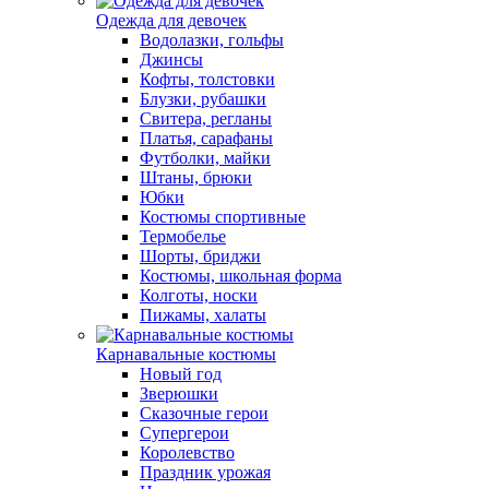
Одежда для девочек
Водолазки, гольфы
Джинсы
Кофты, толстовки
Блузки, рубашки
Свитера, регланы
Платья, сарафаны
Футболки, майки
Штаны, брюки
Юбки
Костюмы спортивные
Термобелье
Шорты, бриджи
Костюмы, школьная форма
Колготы, носки
Пижамы, халаты
Карнавальные костюмы
Новый год
Зверюшки
Сказочные герои
Супергерои
Королевство
Праздник урожая