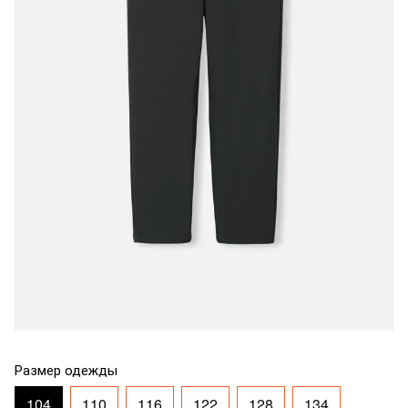
Размер одежды
104
110
116
122
128
134