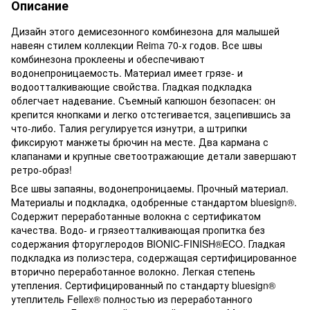
Описание
Дизайн этого демисезонного комбинезона для малышей
навеян стилем коллекции Reima 70-х годов. Все швы
комбинезона проклеены и обеспечивают
водонепроницаемость. Материал имеет грязе- и
водоотталкивающие свойства. Гладкая подкладка
облегчает надевание. Съемный капюшон безопасен: он
крепится кнопками и легко отстегивается, зацепившись за
что-либо. Талия регулируется изнутри, а штрипки
фиксируют манжеты брючин на месте. Два кармана с
клапанами и крупные светоотражающие детали завершают
ретро-образ!
Все швы запаяны, водонепроницаемы. Прочный материал.
Материалы и подкладка, одобренные стандартом bluesign®.
Содержит переработанные волокна с сертификатом
качества. Водо- и грязеотталкивающая пропитка без
содержания фторуглеродов BIONIC-FINISH®ECO. Гладкая
подкладка из полиэстера, содержащая сертифицированное
вторично переработанное волокно. Легкая степень
утепления. Сертифицированный по стандарту bluesign®
утеплитель Fellex® полностью из переработанного