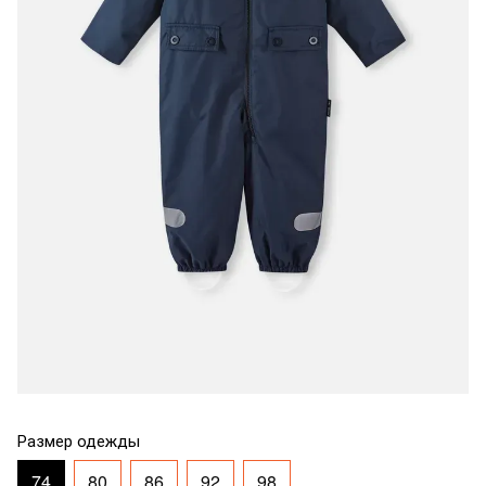
Размер одежды
74
80
86
92
98