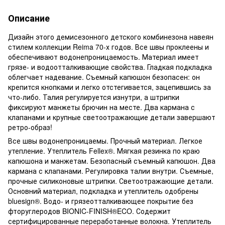
Описание
Дизайн этого демисезонного детского комбинезона навеян
стилем коллекции Reima 70-х годов. Все швы проклеены и
обеспечивают водонепроницаемость. Материал имеет
грязе- и водоотталкивающие свойства. Гладкая подкладка
облегчает надевание. Съемный капюшон безопасен: он
крепится кнопками и легко отстегивается, зацепившись за
что-либо. Талия регулируется изнутри, а штрипки
фиксируют манжеты брючин на месте. Два кармана с
клапанами и крупные светоотражающие детали завершают
ретро-образ!
Все швы водонепроницаемы. Прочный материал. Легкое
утепление. Утеплитель Fellex®. Мягкая резинка по краю
капюшона и манжетам. Безопасный съемный капюшон. Два
кармана с клапанами. Регулировка талии внутри. Съемные,
прочные силиконовые штрипки. Светоотражающие детали.
Основний материал, подкладка и утеплитель одобрены
bluesign®. Водо- и грязеотталкивающее покрытие без
фторуглеродов BIONIC-FINISH®ECO. Содержит
сертифицированные переработанные волокна. Утеплитель