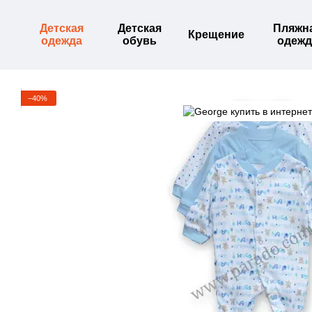
Перейти к основному контенту
Детская
Детская
Пляжн
Крещение
одежда
обувь
одежд
−40%