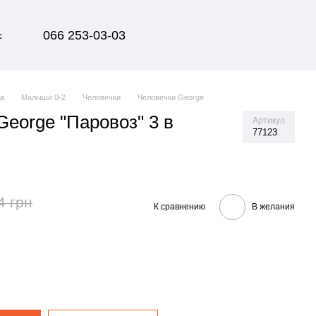
066 253-03-03
с
да
Малыши 0-2
Человечки
Человечки George
George "Паровоз" 3 в
Артикул
77123
4 грн
К сравнению
В желания