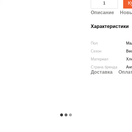
К
Описание
Новы
Характеристики
Пол
Ма
Сезон
Вес
Материал
Хл
Страна бренда
Ан
Доставка
Опла