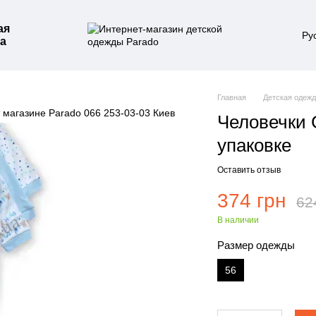
ая
Ру
а
Главная
Детская одеж
Человечки 
упаковке
Оставить отзыв
374 грн
62
В наличии
Размер одежды
56