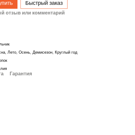
упить
Быстрый заказ
й отзыв или комментарий
льчик
на, Лето, Осень, Демисезон, Круглый год
опок
глия
та
Гарантия