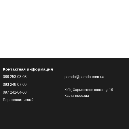
Контактная информация
066 253-03-03
parado@parado.com.ua
093 248-07-09
Київ, Харьковское шоссе, д.19
097 242-64-68
Карта проезда
Перезвонить вам?