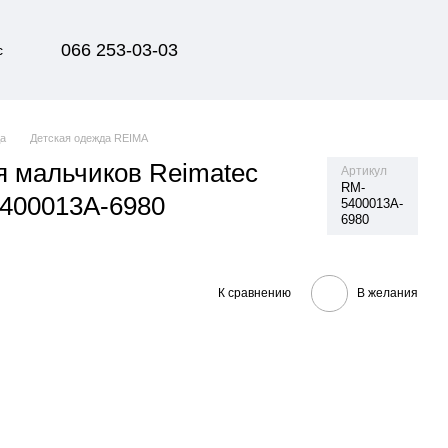
066 253-03-03
с
да
Детская одежда REIMA
я мальчиков Reimatec
Артикул
RM-
5400013A-6980
5400013A-
6980
К сравнению
В желания