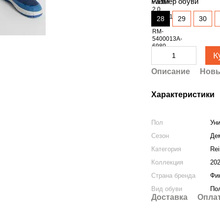
Размер обуви
28
29
30
К
Описание
Новы
Характеристики
Пол
Ун
Сезон
Де
Категория
Re
Коллекция
20
Страна бренда
Фи
Вид обуви
По
Доставка
Опла