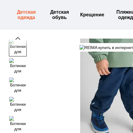
Перейти к основному контенту
Детская
Детская
Пляжн
Крещение
одежда
обувь
одежд