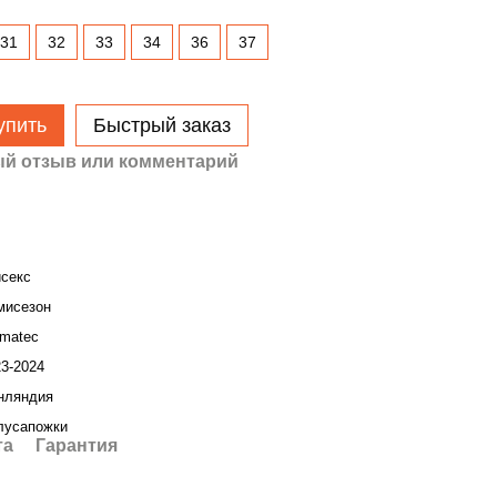
31
32
33
34
36
37
упить
Быстрый заказ
й отзыв или комментарий
исекс
мисезон
imatec
23-2024
нляндия
лусапожки
та
Гарантия