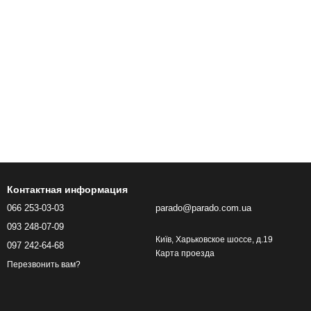
Контактная информация
066 253-03-03
parado@parado.com.ua
093 248-07-09
Київ, Харьковское шоссе, д.19
097 242-64-68
Карта проезда
Перезвонить вам?