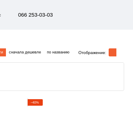
066 253-03-03
с
ти
сначала дешевле
по названию
Отображение:
−40%