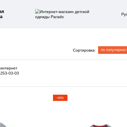
ая
Ру
а
по популярнос
Сортировка:
−40%