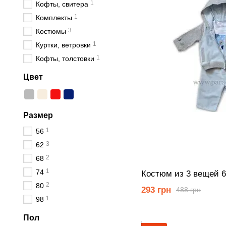
1
Кофты, свитера
1
Комплекты
3
Костюмы
1
Куртки, ветровки
1
Кофты, толстовки
Цвет
Размер
1
56
3
62
2
68
1
74
Костюм из 3 вещей 
2
80
293 грн
488 грн
1
98
Пол