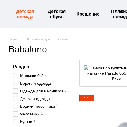
Перейти к основному контенту
Детская
Детская
Пляжн
Крещение
одежда
обувь
одежд
Главная
Детская одежда
Babaluno
Babaluno
Раздел
7
Малыши 0-2
1
Верхняя одежда
1
Одежда для мальчиков
−40%
7
Детская одежда
1
Бодики, песочники
1
Человечки
1
Куртки