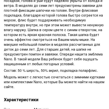
посадкой, голова и уши будут надежно укрыты от холода и
ветра. В моделях до семи лет предусмотрены завязки для
плотной фиксации шапочки на голове. Внутри флисовая
подкладка, благодаря которой голова быстро согреется на
морозе, флис будет поддерживать необходимую
температуру внутри, но при этом может вывести ненужную
влагу наружу. Шапка в сером цвете с синим отворотом, на
котором есть яркая красная полоска. Такая шапка будет
очень эффектно смотреться на Вашем мальчишке. На
макушке небольшой помпон в моделях рассчитанных для
деток до семи лет. Для старших детей, на шапке не
предусмотрен помпон и завязки. Спереди нашита эмблема
Nano. В такой модели Ваш ребенок будет себя ощущать
защищенным от любых погодных условий.
Состав: 50 % шерсть, 50% акрил, подкладка поларфлис.
Модель может с легкостью сочетаться с зимними куртками
или комплектами Nano, которые Вы можете найти на нашем
сайте.
Характеристики