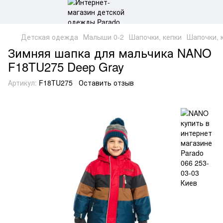
Детская одежда
Малыши 0-2
Шапочки, кепки
Шапочки, 
Зимняя шапка для мальчика NANO
F18TU275 Deep Gray
Артикул:
F18TU275
Оставить отзыв