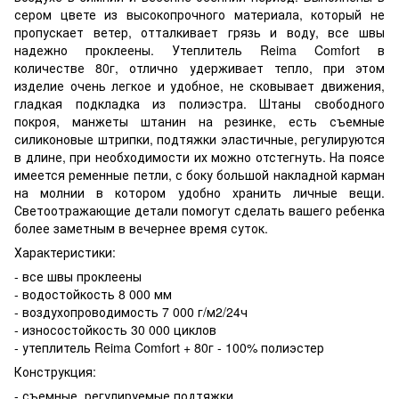
сером цвете из высокопрочного материала, который не
пропускает ветер, отталкивает грязь и воду, все швы
надежно проклеены. Утеплитель Reima Comfort в
количестве 80г, отлично удерживает тепло, при этом
изделие очень легкое и удобное, не сковывает движения,
гладкая подкладка из полиэстра. Штаны свободного
покроя, манжеты штанин на резинке, есть съемные
силиконовые штрипки, подтяжки эластичные, регулируются
в длине, при необходимости их можно отстегнуть. На поясе
имеется ременные петли, с боку большой накладной карман
на молнии в котором удобно хранить личные вещи.
Светоотражающие детали помогут сделать вашего ребенка
более заметным в вечернее время суток.
Характеристики:
- все швы проклеены
- водостойкость 8 000 мм
- воздухопроводимость 7 000 г/м2/24ч
-
износостойкость 3
0 000 циклов
- утеплитель Reima Comfort + 80
г
- 100% полиэстер
Конструкция:
- съемные, регулируемые подтяжки