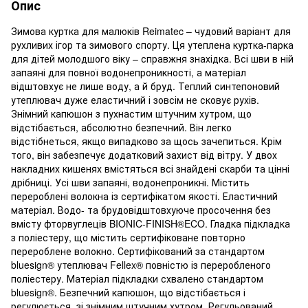
Опис
Зимова куртка для малюків Reimatec – чудовий варіант для
рухливих ігор та зимового спорту. Ця утеплена куртка-парка
для дітей молодшого віку – справжня знахідка. Всі шви в ній
запаяні для повної водонепроникності, а матеріал
відштовхує не лише воду, а й бруд. Теплий синтепоновий
утеплювач дуже еластичний і зовсім не сковує рухів.
Знімний капюшон з пухнастим штучним хутром, що
відстібається, абсолютно безпечний. Він легко
відстібнеться, якщо випадково за щось зачепиться. Крім
того, він забезпечує додатковий захист від вітру. У двох
накладних кишенях вмістяться всі знайдені скарби та цінні
дрібниці. Усі шви запаяні, водонепроникні. Містить
перероблені волокна із сертифікатом якості. Еластичний
матеріал. Водо- та брудовідштовхуюче просочення без
вмісту фторвуглеців BIONIC-FINISH®ECO. Гладка підкладка
з поліестеру, що містить сертифіковане повторно
перероблене волокно. Сертифікований за стандартом
bluesign® утеплювач Fellex® повністю із переробленого
поліестеру. Матеріал підкладки схвалено стандартом
bluesign®. Безпечний капюшон, що відстібається і
регулюється, зі знімним штучним хутром. Регульований