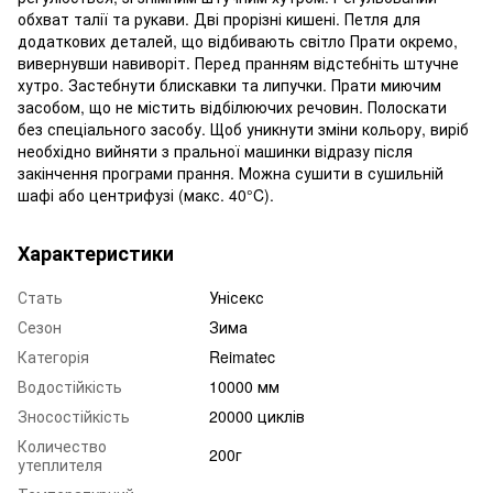
обхват талії та рукави. Дві прорізні кишені. Петля для
додаткових деталей, що відбивають світло Прати окремо,
вивернувши навиворіт. Перед пранням відстебніть штучне
хутро. Застебнути блискавки та липучки. Прати миючим
засобом, що не містить відбілюючих речовин. Полоскати
без спеціального засобу. Щоб уникнути зміни кольору, виріб
необхідно вийняти з пральної машинки відразу після
закінчення програми прання. Можна сушити в сушильній
шафі або центрифузі (макс. 40°C).
Характеристики
Стать
Унісекс
Сезон
Зима
Категорія
Reimatec
Водостійкість
10000 мм
Зносостійкість
20000 циклів
Количество
200г
утеплителя