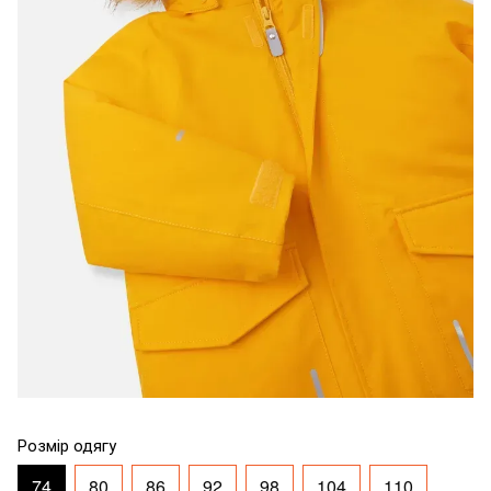
Розмір одягу
74
80
86
92
98
104
110