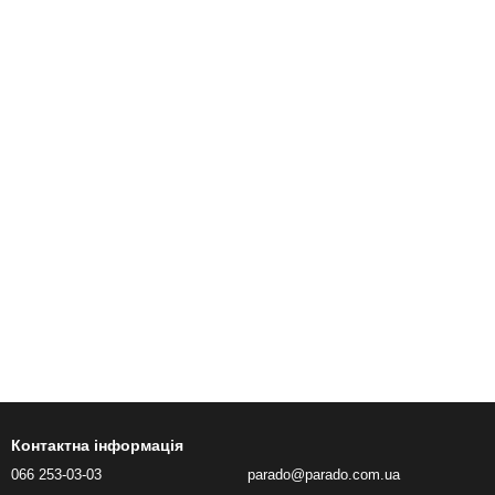
Контактна інформація
066 253-03-03
parado@parado.com.ua