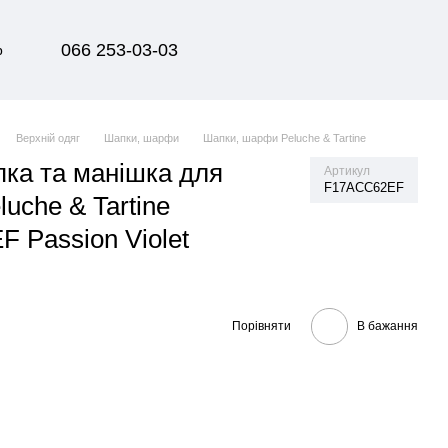
066 253-03-03
р
Верхній одяг
Шапки, шарфи
Шапки, шарфи Peluche & Tartine
ка та манішка для
Артикул
F17ACC62EF
luche & Tartine
 Passion Violet
Порівняти
В бажання