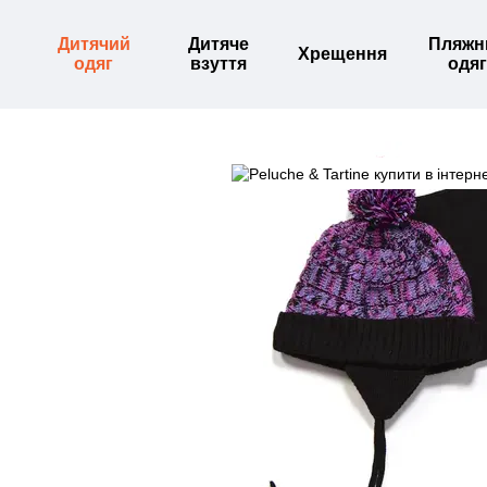
Перейти до основного контенту
Дитячий
Дитяче
Пляжн
Хрещення
одяг
взуття
одяг