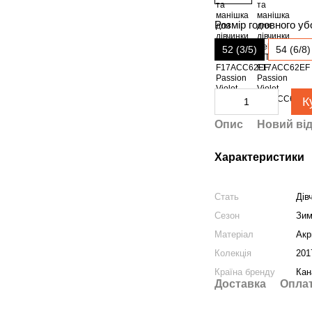
Розмір головного уб
52 (3/5)
54 (6/8)
К
Опис
Новий від
Характеристики
Стать
Дів
Сезон
Зи
Матеріал
Акр
Колекція
201
Країна бренду
Кан
Доставка
Опла