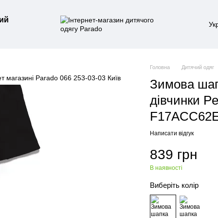
ий
Ук
Головна
Дитячий одяг
Зимова шап
дівчинки Pe
F17ACC62EF
Написати відгук
839 грн
В наявності
Виберіть колір