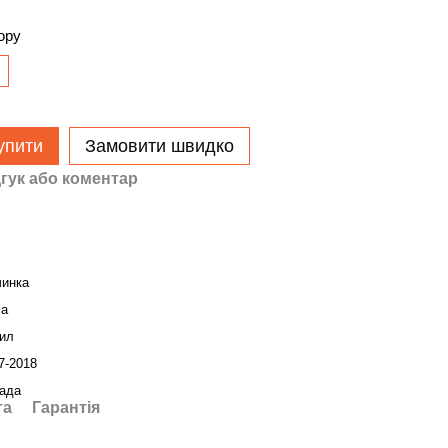
ору
упити
Замовити швидко
гук або коментар
чинка
ма
ил
7-2018
ада
та
Гарантія