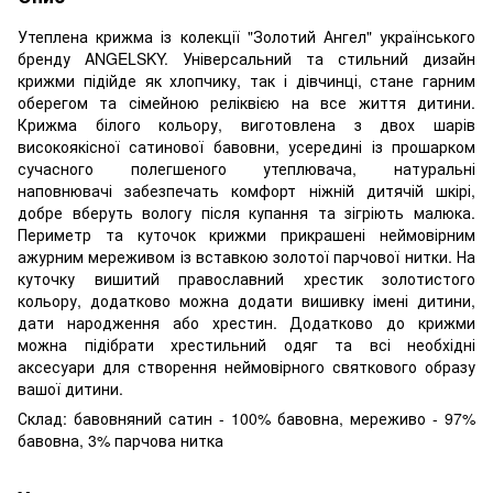
Утеплена крижма із колекції "Золотий Ангел" українського
бренду ANGELSKY. Універсальний та стильний дизайн
крижми підійде як хлопчику, так і дівчинці, стане гарним
оберегом та сімейною реліквією на все життя дитини.
Крижма білого кольору, виготовлена з двох шарів
високоякісної сатинової бавовни, усередині із прошарком
сучасного полегшеного утеплювача, натуральні
наповнювачі забезпечать комфорт ніжній дитячій шкірі,
добре вберуть вологу після купання та зігріють малюка.
Периметр та куточок крижми прикрашені неймовірним
ажурним мереживом із вставкою золотої парчової нитки. На
куточку вишитий православний хрестик золотистого
кольору, додатково можна додати вишивку імені дитини,
дати народження або хрестин. Додатково до крижми
можна підібрати хрестильний одяг та всі необхідні
аксесуари для створення неймовірного святкового образу
вашої дитини.
Склад: бавовняний сатин - 100% бавовна, мереживо - 97%
бавовна, 3% парчова нитка