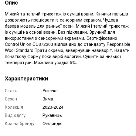
Опис
М'який та теплий трикотаж із суміші вовни. Кінчики пальців
дозволяють працювати із сенсорним екраном. Чудова
базова модель для ранньої осені. М'який і теплий трикотаж
із суміші на основі вовни. Без підкладки. Зручний для
використання з сенсорними екранами. Сертифіковано
Control Union CU872203 відповідно до стандарту Responsible
Wool Standard Прати окремо, вивернувши навиворіт. Надати
початкову форму поки виріб вологий. Сушити за низької
температури. Можлива усадка 5%.
Характеристики
Стать
Унісекс
Сезон
Зима
Колекція
2023-2024
Вид одягу
Рукавицы
Країна бренду
Фінляндія