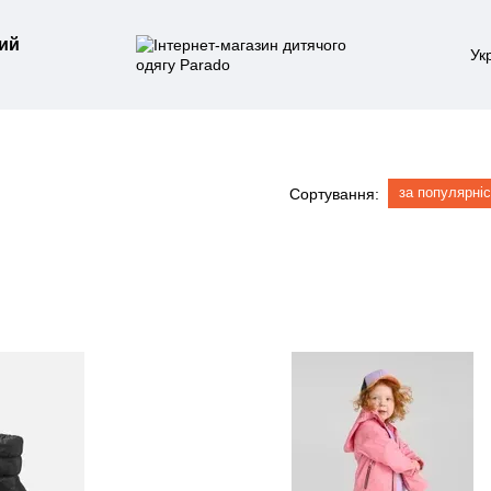
ий
Ук
за популярні
Сортування: