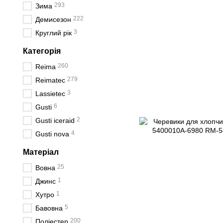
293
Зима
222
Демисезон
3
Круглий рік
Категорія
260
Reima
279
Reimatec
3
Lassietec
6
Gusti
2
Gusti iceraid
4
Gusti nova
Матеріал
25
Вовна
1
Джинс
1
Хутро
5
Бавовна
200
Поліестер