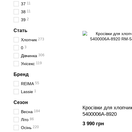
11
37
11
38
2
39
Стать
273
Хлопчик
3
0
306
Дівчинка
119
Унісекс
Бренд
55
REIMA
1
Lassie
Сезон
Кросівки для хлопчик
184
Весна
5400006A-8920
86
Літо
3 990 грн
220
Осінь