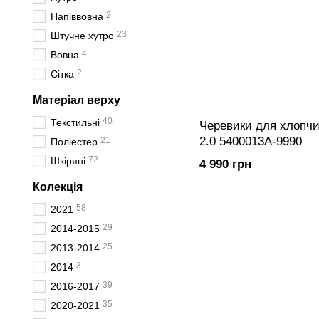
2
Напіввовна
23
Штучне хутро
4
Вовна
2
Сітка
Матеріал верху
40
Текстильні
Черевики для хлопчи
2.0 5400013A-9990
21
Поліестер
72
Шкіряні
4 990 грн
Колекція
58
2021
29
2014-2015
25
2013-2014
3
2014
39
2016-2017
35
2020-2021