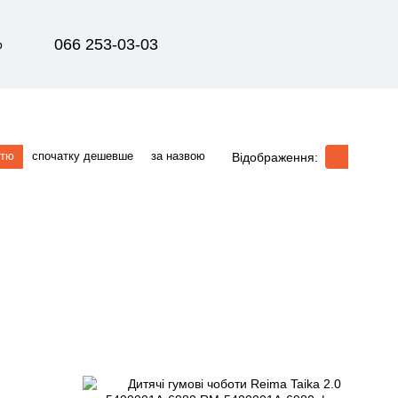
066 253-03-03
р
стю
спочатку дешевше
за назвою
Відображення: