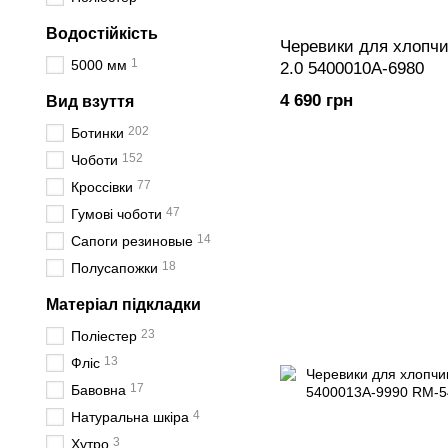
Водостійкість
Черевики для хлопчи
1
5000 мм
2.0 5400010A-6980
4 690 грн
Вид взуття
202
Ботинки
152
Чоботи
77
Кроссівки
47
Гумові чоботи
14
Сапоги резиновые
18
Полусапожки
Матеріал підкладки
23
Поліестер
13
Фліс
17
Бавовна
4
Натуральна шкіра
3
Хутро