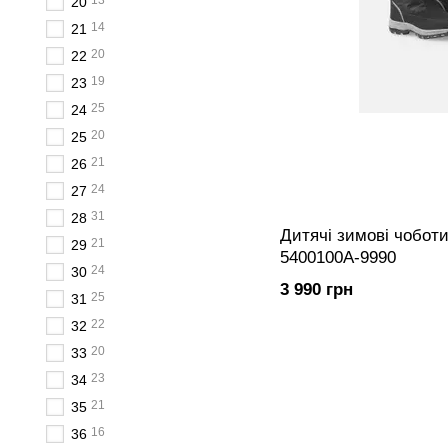
13
20
14
21
20
22
19
23
25
24
20
25
21
26
24
27
31
28
Дитячі зимові чоботи
21
29
5400100A-9990
24
30
3 990 грн
25
31
22
32
20
33
23
34
21
35
16
36