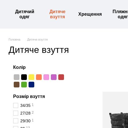
Перейти до основного контенту
Дитячий
Дитяче
Пляжн
Хрещення
одяг
взуття
одяг
Головна
Дитяче взуття
Дитяче взуття
Колір
Розмір взуття
1
34/35
2
27/28
1
29/30