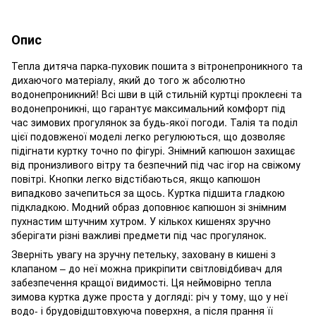
Опис
Тепла дитяча парка-пуховик пошита з вітронепроникного та
дихаючого матеріалу, який до того ж абсолютно
водонепроникний! Всі шви в цій стильній куртці проклеєні та
водонепроникні, що гарантує максимальний комфорт під
час зимових прогулянок за будь-якої погоди. Талія та поділ
цієї подовженої моделі легко регулюються, що дозволяє
підігнати куртку точно по фігурі. Знімний капюшон захищає
від пронизливого вітру та безпечний під час ігор на свіжому
повітрі. Кнопки легко відстібаються, якщо капюшон
випадково зачепиться за щось. Куртка підшита гладкою
підкладкою. Модний образ доповнює капюшон зі знімним
пухнастим штучним хутром. У кількох кишенях зручно
зберігати різні важливі предмети під час прогулянок.
Зверніть увагу на зручну петельку, заховану в кишені з
клапаном – до неї можна прикріпити світловідбивач для
забезпечення кращої видимості. Ця неймовірно тепла
зимова куртка дуже проста у догляді: річ у тому, що у неї
водо- і брудовідштовхуюча поверхня, а після прання її