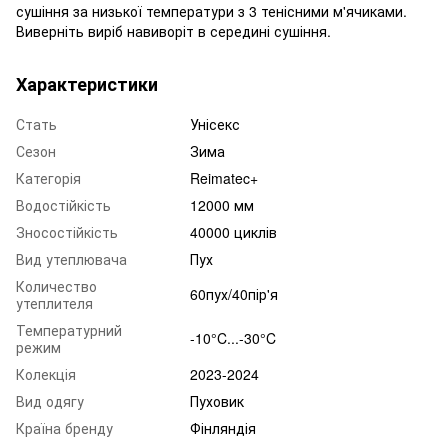
сушіння за низької температури з 3 тенісними м'ячиками.
Виверніть виріб навиворіт в середині сушіння.
Характеристики
Стать
Унісекс
Сезон
Зима
Категорія
Reimatec+
Водостійкість
12000 мм
Зносостійкість
40000 циклів
Вид утеплювача
Пух
Количество
60пух/40пір'я
утеплителя
Температурний
-10°C...-30°C
режим
Колекція
2023-2024
Вид одягу
Пуховик
Країна бренду
Фінляндія