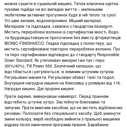
можна сушити в сушильній машині. Тепла класична куртка-
пуховик підійде на всі випадки життя – маленьким
любителям активних прогулянок буде в ній тепло та сухо!
Усі шви запаяні, водонепроникні. Міцний матеріал.
Матеріали та підкладка, схвалені стандартом bluesign®.
Містить перероблені волокна із сертифікатом якості. Водо-
та брудовідштовхуюче просочення без вмісту фторвуглеців
BIONIC-FINISH®ECO. Гладка підкладка з поліестеру, що
містить сертифіковане повторно перероблене волокно. Пух
та перо сертифіковані відповідно до стандарту Responsible
Down Standard. Як утеплювач використані пух і перо
(60%/40%), Fill Power 550. Безпечний капюшон, що
відстібається і регулюється, зі знімним штучним хутром.
Регульовані манжети. Регульовані обхват талії та подол.
Внутрішня нагрудна кишеня на блискавці у розмірах від 116.
Нагрудні кишені. Дві прорізні кишені
Прати окремо, вивернувши навиворіт. Перед пранням
відстебніть штучне хутро. Застебнути блискавки та
липучки. Прати миючим засобом, що не містить відбілюючих
речовин. Полоскати без спеціального засобу. Щоб уникнути
зміни кольору, виріб необхідно вийняти з пральної машинки
відразу після закінчення програми прання. Барабанне