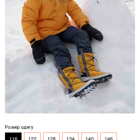
Розмір одягу
116
122
128
134
140
146