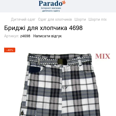
Дитячий одяг
Одяг для хлопчиків
Шорти
Шорти mix
Бриджі для хлопчика 4698
Артикул:
z4698
Написати відгук
−40%